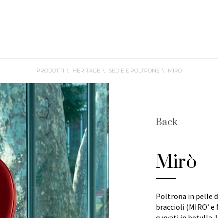
PRODOTTI
HERITAGE
SEDIE E POLTRONE
MIRÒ
Back
Mirò
Poltrona in pelle d
braccioli (MIRO’ e
curvati in betulla