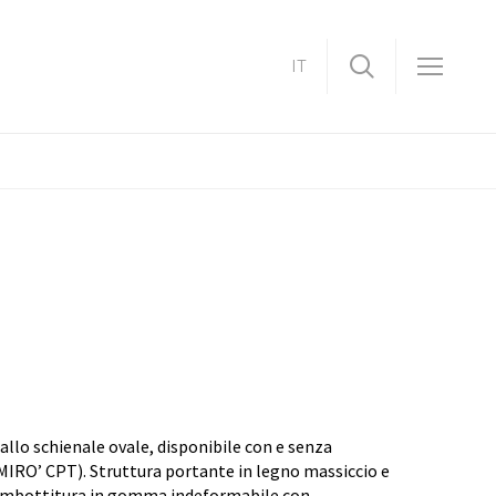
IT
allo schienale ovale, disponibile con e senza
 MIRO’ CPT). Struttura portante in legno massiccio e
. Imbottitura in gomma indeformabile con