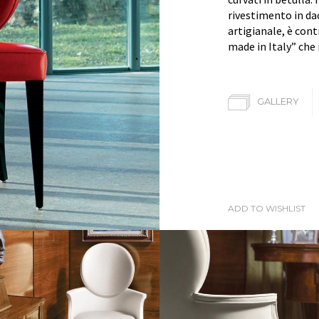
rivestimento in d
artigianale, è con
made in Italy” che n
GALLERY
ADD TO WISHLIST