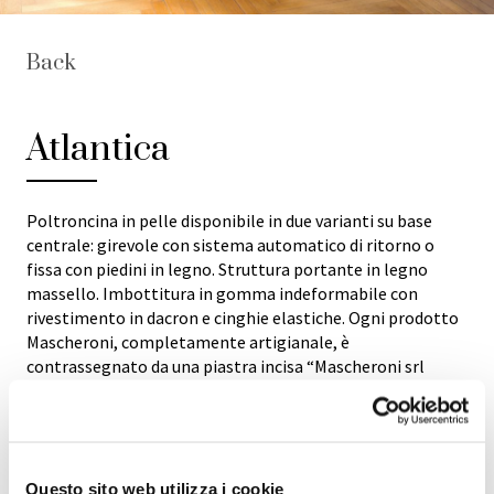
Back
Atlantica
Poltroncina in pelle disponibile in due varianti su base
centrale: girevole con sistema automatico di ritorno o
fissa con piedini in legno. Struttura portante in legno
massello. Imbottitura in gomma indeformabile con
rivestimento in dacron e cinghie elastiche. Ogni prodotto
Mascheroni, completamente artigianale, è
contrassegnato da una piastra incisa “Mascheroni srl
made in Italy” che ne certifica l’autenticità.
Questo sito web utilizza i cookie
GALLERY