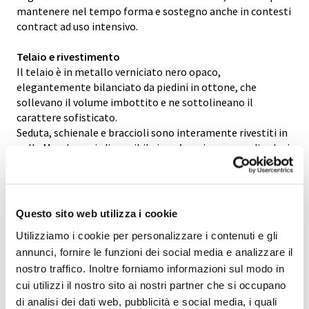
mantenere nel tempo forma e sostegno anche in contesti
contract ad uso intensivo.
Telaio e rivestimento
Il telaio è in metallo verniciato nero opaco,
elegantemente bilanciato da piedini in ottone, che
sollevano il volume imbottito e ne sottolineano il
carattere sofisticato.
Seduta, schienale e braccioli sono interamente rivestiti in
pelle Mascheroni, disponibile in un’ampia gamma di colori
e finiture per coordinarsi con gli altri arredi dello spazio.
Design e destinazione d’uso
Le proporzioni contenute rendono Magicabula
Questo sito web utilizza i cookie
una poltrona lounge compatta, ideale per spazi raffinati
Utilizziamo i cookie per personalizzare i contenuti e gli
dove è necessario coniugare comfort e immagine: aree
annunci, fornire le funzioni dei social media e analizzare il
executive, salottini di hotel, sale riunioni di
nostro traffico. Inoltre forniamo informazioni sul modo in
rappresentanza, corner lounge nelle residenze private.
cui utilizzi il nostro sito ai nostri partner che si occupano
di analisi dei dati web, pubblicità e social media, i quali