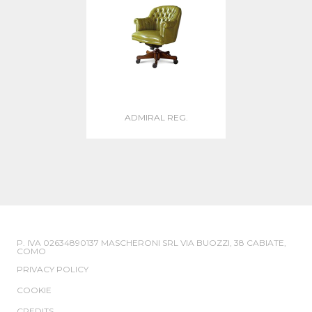
ADMIRAL REG.
P. IVA 02634890137 MASCHERONI SRL VIA BUOZZI, 38 CABIATE,
COMO
PRIVACY POLICY
COOKIE
CREDITS