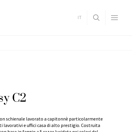
IT
sy C2
con schienale lavorato a capitonnè particolarmente
 lavorativi e uffici casa di alto prestigio. Costruita
on base in faggio a 5 razze lucidata nei colori del