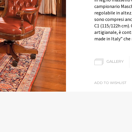
campionario Masch
regolabile in alte
sono compresi anc
C1 (115/122h cm).
artigianale, è con
made in Italy” che n
GALLERY
ADD TO WISHLIST