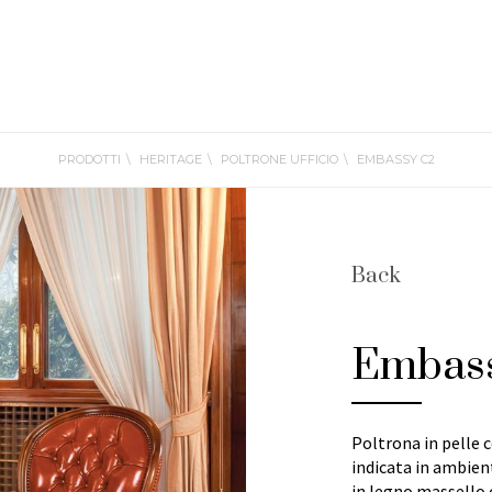
PRODOTTI
HERITAGE
POLTRONE UFFICIO
EMBASSY C2
Back
Embas
Poltrona in pelle 
indicata in ambienti
in legno massello c