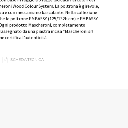
eroni Wood Colour System. La poltrona è girevole,
zza e con meccanismo basculante. Nella collezione
he le poltrone EMBASSY (125/132h cm) e EMBASSY
 Ogni prodotto Mascheroni, completamente
trassegnato da una piastra incisa “Mascheroni srl
e certifica l’autenticità.
SCHEDA TECNICA