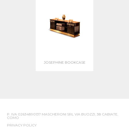
JOSEPHINE BOOKCASE
P. IVA 02634890137 MASCHERONI SRL VIA BUOZZI, 38 CABIATE,
COMO
PRIVACY POLICY