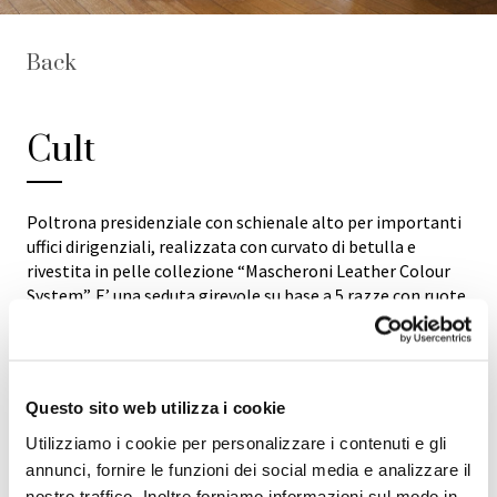
Back
Cult
Poltrona presidenziale con schienale alto per importanti
uffici dirigenziali, realizzata con curvato di betulla e
rivestita in pelle collezione “Mascheroni Leather Colour
System”. E’ una seduta girevole su base a 5 razze con ruote
ad alta resistenza. Dotata di meccanismo “Syncron” e
regolazione in altezza. La gamma si completa con la
versione più bassa CULT CONFERENCE e quella da
visitatori CULT V. Rivestimento disponibile in tutte le pelli
Questo sito web utilizza i cookie
bovine naturali della collezione “Mascheroni Leather
Colour System”. Ogni prodotto Mascheroni,
Utilizziamo i cookie per personalizzare i contenuti e gli
completamente artigianale, è contrassegnato da una
annunci, fornire le funzioni dei social media e analizzare il
piastra incisa “Mascheroni srl made in Italy” che ne
nostro traffico. Inoltre forniamo informazioni sul modo in