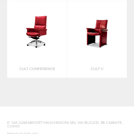
CULT CONFERENCE
CULT V
P. IVA 02634890137 MASCHERONI SRL VIA BUOZZI, 38 CABIATE,
COMO
PRIVACY POLICY