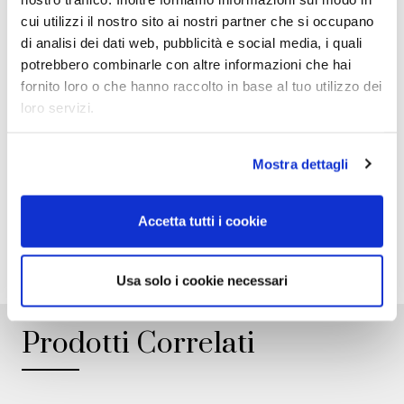
certifica l’autenticità.
cui utilizzi il nostro sito ai nostri partner che si occupano
di analisi dei dati web, pubblicità e social media, i quali
potrebbero combinarle con altre informazioni che hai
fornito loro o che hanno raccolto in base al tuo utilizzo dei
GALLERY
loro servizi.
SCHEDA TECNICA
Mostra dettagli
Accetta tutti i cookie
ADD TO WISHLIST
Usa solo i cookie necessari
Prodotti Correlati