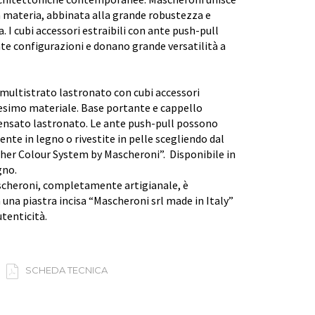
la materia, abbinata alla grande robustezza e
a. I cubi accessori estraibili con ante push-pull
e configurazioni e donano grande versatilità a
 multistrato lastronato con cubi accessori
esimo materiale. Base portante e cappello
ensato lastronato. Le ante push-pull possono
te in legno o rivestite in pelle scegliendo dal
her Colour System by Mascheroni”. Disponibile in
gno.
cheroni, completamente artigianale, è
una piastra incisa “Mascheroni srl made in Italy”
utenticità.
SCHEDA TECNICA