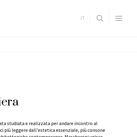
IT
iera
ata studiata e realizzata per andare incontro al
ici più leggere dall'estetica essenziale, più consone
architettoniche contemporanee. Mascheroni unisce