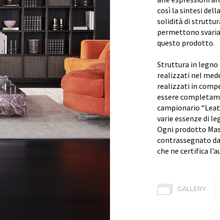
così la sintesi del
solidità di struttur
permettono svariat
questo prodotto.
Struttura in legno
realizzati nel med
realizzati in comp
essere completamen
campionario “Leat
varie essenze di le
Ogni prodotto Mas
contrassegnato da 
che ne certifica l’a
GALLERY