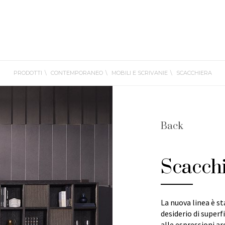
PRODOTTI
CONTEMPORANEO
MOBILI E SCRIVANIE
SCACCHIERA
Back
Scacch
La nuova linea è st
desiderio di superf
alle espressioni 