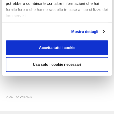
potrebbero combinarle con altre informazioni che hai
Rivestimento disponibile in tutte le pelli bovine naturali
fornito loro o che hanno raccolto in base al tuo utilizzo dei
della collezione “Mascheroni Leather Colour System”.
loro servizi.
Ogni prodotto Mascheroni, completamente artigianale, è
contrassegnato da una piastra incisa “Mascheroni srl
made in Italy” che ne certifica l’autenticità.
Mostra dettagli
Accetta tutti i cookie
GALLERY
Usa solo i cookie necessari
SCHEDA TECNICA
ADD TO WISHLIST