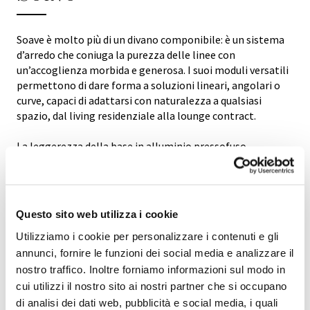
Soave è molto più di un divano componibile: è un sistema
d’arredo che coniuga la purezza delle linee con
un’accoglienza morbida e generosa. I suoi moduli versatili
permettono di dare forma a soluzioni lineari, angolari o
curve, capaci di adattarsi con naturalezza a qualsiasi
spazio, dal living residenziale alla lounge contract.
La leggerezza della base in alluminio pressofuso
contrasta piacevolmente con la sostanza della struttura
in legno massiccio e la morbidezza delle imbottiture,
realizzate con materiali tecnici di alta qualità pensati per
durare nel tempo.
Questo sito web utilizza i cookie
Utilizziamo i cookie per personalizzare i contenuti e gli
Soave veste con disinvoltura ogni tessuto e pelle della
collezione Mascheroni, rendendo ogni configurazione
annunci, fornire le funzioni dei social media e analizzare il
unica, elegante e funzionale. Un divano pensato per vivere
nostro traffico. Inoltre forniamo informazioni sul modo in
momenti di relax senza rinunciare al valore estetico.
cui utilizzi il nostro sito ai nostri partner che si occupano
di analisi dei dati web, pubblicità e social media, i quali