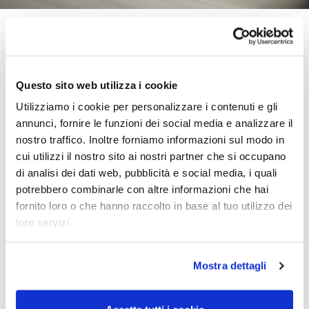
Back
Questo sito web utilizza i cookie
Botero
Utilizziamo i cookie per personalizzare i contenuti e gli
annunci, fornire le funzioni dei social media e analizzare il
Iconica poltrona Mascheroni Botero disegnata da Piero
nostro traffico. Inoltre forniamo informazioni sul modo in
Mascheroni ispirata alle lussuose auto da corsa. Una
cui utilizzi il nostro sito ai nostri partner che si occupano
potente silhouette Art Déco, disponibile nella versione
di analisi dei dati web, pubblicità e social media, i quali
poltrona, divano due pezzi e divano tre posti. Struttura
potrebbero combinarle con altre informazioni che hai
portante in legno massiccio, cinghie elastiche ed
fornito loro o che hanno raccolto in base al tuo utilizzo dei
imbottitura in gomma indeformabile con rivestimento in
loro servizi.
dacron. Rivestimento disponibile in tutte le pelli bovine
naturali della collezione “Mascheroni Leather Colour
System”. Ogni prodotto Mascheroni, completamente
Mostra dettagli
artigianale, è contrassegnato da una piastra incisa
“Mascheroni srl made in Italy” che ne certifica
l’autenticità.