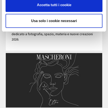
To Dwell with Grace | Brand
Accetta tutti i cookie
Manifesto Mascheroni
Usa solo i cookie necessari
Scopri To Dwell with Grace, il manifesto visivo Mascheroni
dedicato a fotografia, spazio, materia e nuove creazioni
2026.